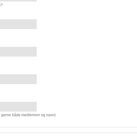
n?
v gerne både medlemsnr og navn)