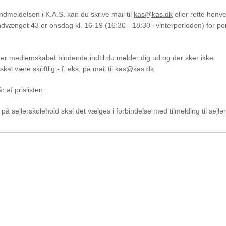
ndmeldelsen i K.A.S. kan du skrive mail til
kas@kas.dk
eller rette henv
ndvænget 43 er onsdag kl. 16-19 (16:30 - 18:30 i vinterperioden) for pe
 er medlemskabet bindende indtil du melder dig ud og der sker ikke
l være skriftlig - f. eks. på mail til
kas@kas.dk
år af
prislisten
å sejlerskolehold skal det vælges i forbindelse med tilmelding til sejle