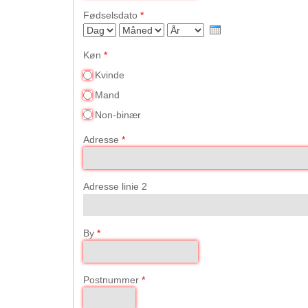
Fødselsdato
*
Dag
Måned
År
Køn
*
Kvinde
Mand
Non-binær
Adresse
*
Adresse linie 2
By
*
Postnummer
*