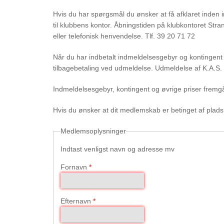
Hvis du har spørgsmål du ønsker at få afklaret inden i
til klubbens kontor. Åbningstiden på klubkontoret Stra
eller telefonisk henvendelse. Tlf. 39 20 71 72
Når du har indbetalt indmeldelsesgebyr og kontingent
tilbagebetaling ved udmeldelse. Udmeldelse af K.A.S. ska
Indmeldelsesgebyr, kontingent og øvrige priser fremg
Hvis du ønsker at dit medlemskab er betinget af plads p
Medlemsoplysninger
Indtast venligst navn og adresse mv
Fornavn
*
Efternavn
*